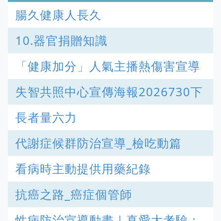
腸久健康人長久
10.器官捐贈知識
「健康加分」人氣主播熱傷害宣導
失智共照中心宣傳海報2026730下
長者量六力
代謝症候群防治宣導_檢吃動篇
看病時主動提供用藥紀錄
抗癌之路_癌症個管師
性病防治宣導動畫｜真愛大考驗：